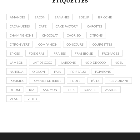
ÉTIQUETTES
AMANDES
BACON
BANANES
BOEUF
BRIOCHE
CACAHUÈTES
CAFÉ
CAKE FACTORY
CAROTTES
CHAMPIGNONS
CHOCOLAT
CHORIZO
CITRONS
CITRON VERT
COMPANION
CONCOURS
COURGETTES
EPICES
FOIE GRAS
FRAISES
FRAMBOISE
FROMAGES
JAMBON
LAIT DE COCO
LARDONS
NOIX DE COCO
NOËL
NUTELLA
OIGNON
PAIN
POIREAUX
POIVRONS
POMMES
POMMES DE TERRE
POULET
PÂTES
RESTAURANT
RHUM
RIZ
SAUMON
TESTS
TOMATE
VANILLE
VEAU
VIDÉO