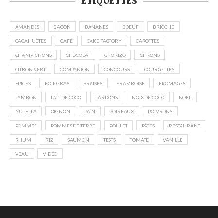
ÉTIQUETTES
AMANDES
BACON
BANANES
BOEUF
BRIOCHE
CACAHUÈTES
CAFÉ
CAKE FACTORY
CAROTTES
CHAMPIGNONS
CHOCOLAT
CHORIZO
CITRONS
CITRON VERT
COMPANION
CONCOURS
COURGETTES
EPICES
FOIE GRAS
FRAISES
FRAMBOISE
FROMAGES
JAMBON
LAIT DE COCO
LARDONS
NOIX DE COCO
NOËL
NUTELLA
OIGNON
PAIN
POIREAUX
POIVRONS
POMMES
POMMES DE TERRE
POULET
PÂTES
RESTAURANT
RHUM
RIZ
SAUMON
TESTS
TOMATE
VANILLE
VEAU
VIDÉO