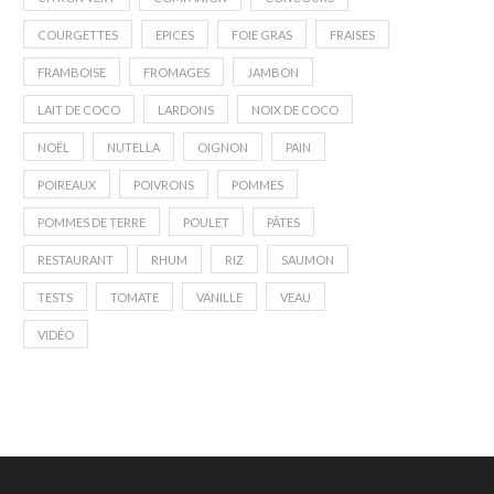
COURGETTES
EPICES
FOIE GRAS
FRAISES
FRAMBOISE
FROMAGES
JAMBON
LAIT DE COCO
LARDONS
NOIX DE COCO
NOËL
NUTELLA
OIGNON
PAIN
POIREAUX
POIVRONS
POMMES
POMMES DE TERRE
POULET
PÂTES
RESTAURANT
RHUM
RIZ
SAUMON
TESTS
TOMATE
VANILLE
VEAU
VIDÉO