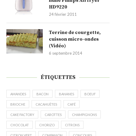
huile Philips Airfryer
HD9220
24 février 2011
Terrine de courgette,
cuisson micro-ondes
(Vidéo)
6 septembre 2014
ÉTIQUETTES
AMANDES
BACON
BANANES
BOEUF
BRIOCHE
CACAHUÈTES
CAFÉ
CAKE FACTORY
CAROTTES
CHAMPIGNONS
CHOCOLAT
CHORIZO
CITRONS
CITRON VERT
COMPANION
CONCOURS