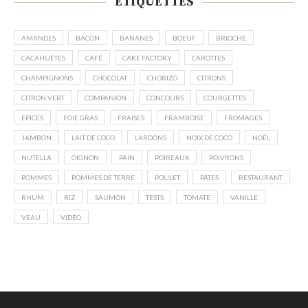
ÉTIQUETTES
AMANDES
BACON
BANANES
BOEUF
BRIOCHE
CACAHUÈTES
CAFÉ
CAKE FACTORY
CAROTTES
CHAMPIGNONS
CHOCOLAT
CHORIZO
CITRONS
CITRON VERT
COMPANION
CONCOURS
COURGETTES
EPICES
FOIE GRAS
FRAISES
FRAMBOISE
FROMAGES
JAMBON
LAIT DE COCO
LARDONS
NOIX DE COCO
NOËL
NUTELLA
OIGNON
PAIN
POIREAUX
POIVRONS
POMMES
POMMES DE TERRE
POULET
PÂTES
RESTAURANT
RHUM
RIZ
SAUMON
TESTS
TOMATE
VANILLE
VEAU
VIDÉO