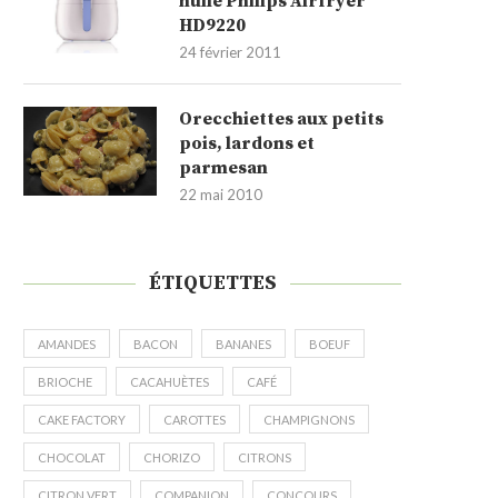
huile Philips Airfryer
HD9220
24 février 2011
Orecchiettes aux petits
pois, lardons et
parmesan
22 mai 2010
ÉTIQUETTES
AMANDES
BACON
BANANES
BOEUF
BRIOCHE
CACAHUÈTES
CAFÉ
CAKE FACTORY
CAROTTES
CHAMPIGNONS
CHOCOLAT
CHORIZO
CITRONS
CITRON VERT
COMPANION
CONCOURS