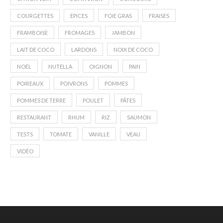
COURGETTES
EPICES
FOIE GRAS
FRAISES
FRAMBOISE
FROMAGES
JAMBON
LAIT DE COCO
LARDONS
NOIX DE COCO
NOËL
NUTELLA
OIGNON
PAIN
POIREAUX
POIVRONS
POMMES
POMMES DE TERRE
POULET
PÂTES
RESTAURANT
RHUM
RIZ
SAUMON
TESTS
TOMATE
VANILLE
VEAU
VIDÉO