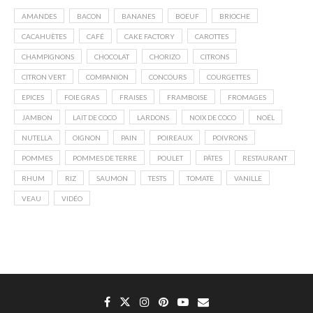
AMANDES
BACON
BANANES
BOEUF
BRIOCHE
CACAHUÈTES
CAFÉ
CAKE FACTORY
CAROTTES
CHAMPIGNONS
CHOCOLAT
CHORIZO
CITRONS
CITRON VERT
COMPANION
CONCOURS
COURGETTES
EPICES
FOIE GRAS
FRAISES
FRAMBOISE
FROMAGES
JAMBON
LAIT DE COCO
LARDONS
NOIX DE COCO
NOËL
NUTELLA
OIGNON
PAIN
POIREAUX
POIVRONS
POMMES
POMMES DE TERRE
POULET
PÂTES
RESTAURANT
RHUM
RIZ
SAUMON
TESTS
TOMATE
VANILLE
VEAU
VIDÉO