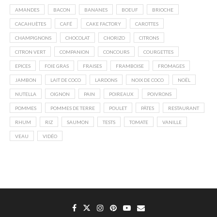
AMANDES
BACON
BANANES
BOEUF
BRIOCHE
CACAHUÈTES
CAFÉ
CAKE FACTORY
CAROTTES
CHAMPIGNONS
CHOCOLAT
CHORIZO
CITRONS
CITRON VERT
COMPANION
CONCOURS
COURGETTES
EPICES
FOIE GRAS
FRAISES
FRAMBOISE
FROMAGES
JAMBON
LAIT DE COCO
LARDONS
NOIX DE COCO
NOËL
NUTELLA
OIGNON
PAIN
POIREAUX
POIVRONS
POMMES
POMMES DE TERRE
POULET
PÂTES
RESTAURANT
RHUM
RIZ
SAUMON
TESTS
TOMATE
VANILLE
VEAU
VIDÉO