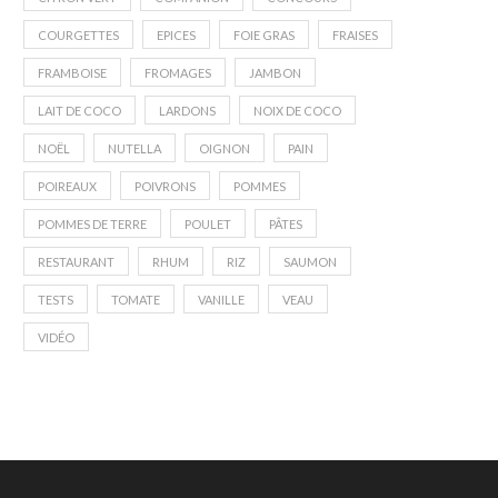
COURGETTES
EPICES
FOIE GRAS
FRAISES
FRAMBOISE
FROMAGES
JAMBON
LAIT DE COCO
LARDONS
NOIX DE COCO
NOËL
NUTELLA
OIGNON
PAIN
POIREAUX
POIVRONS
POMMES
POMMES DE TERRE
POULET
PÂTES
RESTAURANT
RHUM
RIZ
SAUMON
TESTS
TOMATE
VANILLE
VEAU
VIDÉO