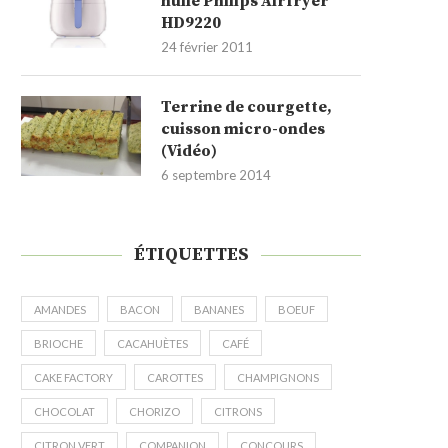
huile Philips Airfryer
HD9220
24 février 2011
Terrine de courgette,
cuisson micro-ondes
(Vidéo)
6 septembre 2014
ÉTIQUETTES
AMANDES
BACON
BANANES
BOEUF
BRIOCHE
CACAHUÈTES
CAFÉ
CAKE FACTORY
CAROTTES
CHAMPIGNONS
CHOCOLAT
CHORIZO
CITRONS
CITRON VERT
COMPANION
CONCOURS