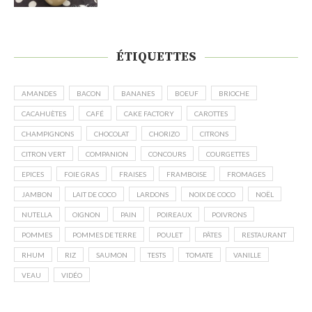
ÉTIQUETTES
AMANDES
BACON
BANANES
BOEUF
BRIOCHE
CACAHUÈTES
CAFÉ
CAKE FACTORY
CAROTTES
CHAMPIGNONS
CHOCOLAT
CHORIZO
CITRONS
CITRON VERT
COMPANION
CONCOURS
COURGETTES
EPICES
FOIE GRAS
FRAISES
FRAMBOISE
FROMAGES
JAMBON
LAIT DE COCO
LARDONS
NOIX DE COCO
NOËL
NUTELLA
OIGNON
PAIN
POIREAUX
POIVRONS
POMMES
POMMES DE TERRE
POULET
PÂTES
RESTAURANT
RHUM
RIZ
SAUMON
TESTS
TOMATE
VANILLE
VEAU
VIDÉO