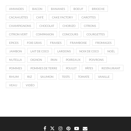
AMANDES
BACON
BANANES
BOEUF
BRIOCHE
CACAHUÈTES
CAFÉ
CAKE FACTORY
CAROTTES
CHAMPIGNONS
CHOCOLAT
CHORIZO
CITRONS
CITRON VERT
COMPANION
CONCOURS
COURGETTES
EPICES
FOIE GRAS
FRAISES
FRAMBOISE
FROMAGES
JAMBON
LAIT DE COCO
LARDONS
NOIX DE COCO
NOËL
NUTELLA
OIGNON
PAIN
POIREAUX
POIVRONS
POMMES
POMMES DE TERRE
POULET
PÂTES
RESTAURANT
RHUM
RIZ
SAUMON
TESTS
TOMATE
VANILLE
VEAU
VIDÉO