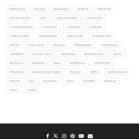
AMANDES
BACON
BANANES
BOEUF
BRIOCHE
CACAHUÈTES
CAFÉ
CAKE FACTORY
CAROTTES
CHAMPIGNONS
CHOCOLAT
CHORIZO
CITRONS
CITRON VERT
COMPANION
CONCOURS
COURGETTES
EPICES
FOIE GRAS
FRAISES
FRAMBOISE
FROMAGES
JAMBON
LAIT DE COCO
LARDONS
NOIX DE COCO
NOËL
NUTELLA
OIGNON
PAIN
POIREAUX
POIVRONS
POMMES
POMMES DE TERRE
POULET
PÂTES
RESTAURANT
RHUM
RIZ
SAUMON
TESTS
TOMATE
VANILLE
VEAU
VIDÉO