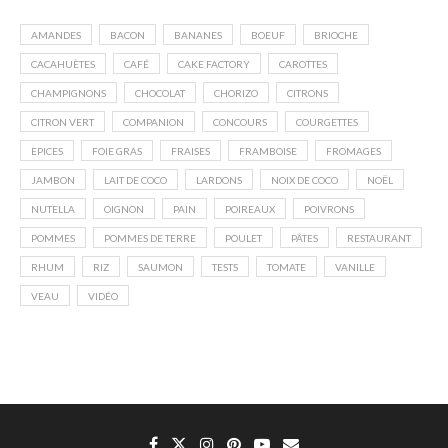
AMANDES
BACON
BANANES
BOEUF
BRIOCHE
CACAHUÈTES
CAFÉ
CAKE FACTORY
CAROTTES
CHAMPIGNONS
CHOCOLAT
CHORIZO
CITRONS
CITRON VERT
COMPANION
CONCOURS
COURGETTES
EPICES
FOIE GRAS
FRAISES
FRAMBOISE
FROMAGES
JAMBON
LAIT DE COCO
LARDONS
NOIX DE COCO
NOËL
NUTELLA
OIGNON
PAIN
POIREAUX
POIVRONS
POMMES
POMMES DE TERRE
POULET
PÂTES
RESTAURANT
RHUM
RIZ
SAUMON
TESTS
TOMATE
VANILLE
VEAU
VIDÉO