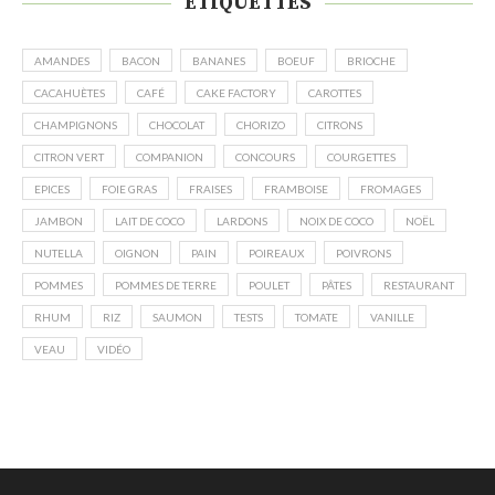
ÉTIQUETTES
AMANDES
BACON
BANANES
BOEUF
BRIOCHE
CACAHUÈTES
CAFÉ
CAKE FACTORY
CAROTTES
CHAMPIGNONS
CHOCOLAT
CHORIZO
CITRONS
CITRON VERT
COMPANION
CONCOURS
COURGETTES
EPICES
FOIE GRAS
FRAISES
FRAMBOISE
FROMAGES
JAMBON
LAIT DE COCO
LARDONS
NOIX DE COCO
NOËL
NUTELLA
OIGNON
PAIN
POIREAUX
POIVRONS
POMMES
POMMES DE TERRE
POULET
PÂTES
RESTAURANT
RHUM
RIZ
SAUMON
TESTS
TOMATE
VANILLE
VEAU
VIDÉO