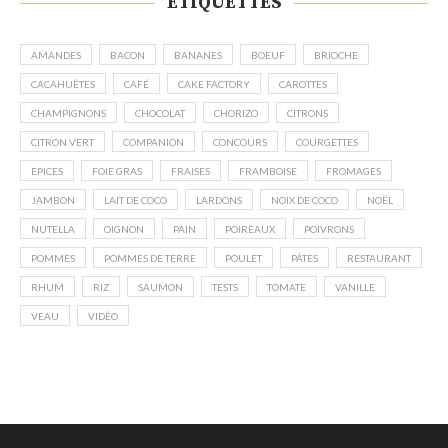
ÉTIQUETTES
AMANDES
BACON
BANANES
BOEUF
BRIOCHE
CACAHUÈTES
CAFÉ
CAKE FACTORY
CAROTTES
CHAMPIGNONS
CHOCOLAT
CHORIZO
CITRONS
CITRON VERT
COMPANION
CONCOURS
COURGETTES
EPICES
FOIE GRAS
FRAISES
FRAMBOISE
FROMAGES
JAMBON
LAIT DE COCO
LARDONS
NOIX DE COCO
NOËL
NUTELLA
OIGNON
PAIN
POIREAUX
POIVRONS
POMMES
POMMES DE TERRE
POULET
PÂTES
RESTAURANT
RHUM
RIZ
SAUMON
TESTS
TOMATE
VANILLE
VEAU
VIDÉO