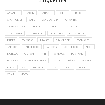
ÉTIQUETTES
AMANDES
BACON
BANANES
BOEUF
BRIOCHE
CACAHUÈTES
CAFÉ
CAKE FACTORY
CAROTTES
CHAMPIGNONS
CHOCOLAT
CHORIZO
CITRONS
CITRON VERT
COMPANION
CONCOURS
COURGETTES
EPICES
FOIE GRAS
FRAISES
FRAMBOISE
FROMAGES
JAMBON
LAIT DE COCO
LARDONS
NOIX DE COCO
NOËL
NUTELLA
OIGNON
PAIN
POIREAUX
POIVRONS
POMMES
POMMES DE TERRE
POULET
PÂTES
RESTAURANT
RHUM
RIZ
SAUMON
TESTS
TOMATE
VANILLE
VEAU
VIDÉO