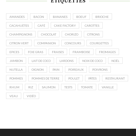
ÉTIQUETTES
AMANDES
BACON
BANANES
BOEUF
BRIOCHE
CACAHUÈTES
CAFÉ
CAKE FACTORY
CAROTTES
CHAMPIGNONS
CHOCOLAT
CHORIZO
CITRONS
CITRON VERT
COMPANION
CONCOURS
COURGETTES
EPICES
FOIE GRAS
FRAISES
FRAMBOISE
FROMAGES
JAMBON
LAIT DE COCO
LARDONS
NOIX DE COCO
NOËL
NUTELLA
OIGNON
PAIN
POIREAUX
POIVRONS
POMMES
POMMES DE TERRE
POULET
PÂTES
RESTAURANT
RHUM
RIZ
SAUMON
TESTS
TOMATE
VANILLE
VEAU
VIDÉO