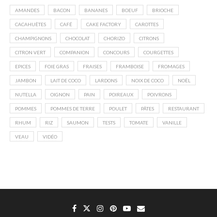
AMANDES
BACON
BANANES
BOEUF
BRIOCHE
CACAHUÈTES
CAFÉ
CAKE FACTORY
CAROTTES
CHAMPIGNONS
CHOCOLAT
CHORIZO
CITRONS
CITRON VERT
COMPANION
CONCOURS
COURGETTES
EPICES
FOIE GRAS
FRAISES
FRAMBOISE
FROMAGES
JAMBON
LAIT DE COCO
LARDONS
NOIX DE COCO
NOËL
NUTELLA
OIGNON
PAIN
POIREAUX
POIVRONS
POMMES
POMMES DE TERRE
POULET
PÂTES
RESTAURANT
RHUM
RIZ
SAUMON
TESTS
TOMATE
VANILLE
VEAU
VIDÉO