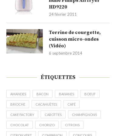
huile Philips Airfryer
HD9220
24 février 2011
Terrine de courgette,
cuisson micro-ondes
(Vidéo)
6 septembre 2014
ÉTIQUETTES
AMANDES
BACON
BANANES
BOEUF
BRIOCHE
CACAHUÈTES
CAFÉ
CAKE FACTORY
CAROTTES
CHAMPIGNONS
CHOCOLAT
CHORIZO
CITRONS
CITRON VERT
COMPANION
CONCOURS