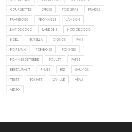
COURGETTES
EPICES
FOIE GRAS
FRAISES
FRAMBOISE
FROMAGES
JAMBON
LAIT DE COCO
LARDONS
NOIX DE COCO
NOËL
NUTELLA
OIGNON
PAIN
POIREAUX
POIVRONS
POMMES
POMMES DE TERRE
POULET
PÂTES
RESTAURANT
RHUM
RIZ
SAUMON
TESTS
TOMATE
VANILLE
VEAU
VIDÉO