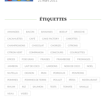
21 mars 2011
ÉTIQUETTES
AMANDES
BACON
BANANES
BOEUF
BRIOCHE
CACAHUÈTES
CAFÉ
CAKE FACTORY
CAROTTES
CHAMPIGNONS
CHOCOLAT
CHORIZO
CITRONS
CITRON VERT
COMPANION
CONCOURS
COURGETTES
EPICES
FOIE GRAS
FRAISES
FRAMBOISE
FROMAGES
JAMBON
LAIT DE COCO
LARDONS
NOIX DE COCO
NOËL
NUTELLA
OIGNON
PAIN
POIREAUX
POIVRONS
POMMES
POMMES DE TERRE
POULET
PÂTES
RESTAURANT
RHUM
RIZ
SAUMON
TESTS
TOMATE
VANILLE
VEAU
VIDÉO