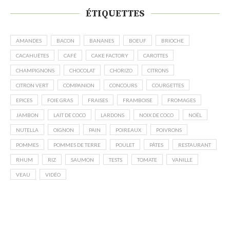
ÉTIQUETTES
AMANDES
BACON
BANANES
BOEUF
BRIOCHE
CACAHUÈTES
CAFÉ
CAKE FACTORY
CAROTTES
CHAMPIGNONS
CHOCOLAT
CHORIZO
CITRONS
CITRON VERT
COMPANION
CONCOURS
COURGETTES
EPICES
FOIE GRAS
FRAISES
FRAMBOISE
FROMAGES
JAMBON
LAIT DE COCO
LARDONS
NOIX DE COCO
NOËL
NUTELLA
OIGNON
PAIN
POIREAUX
POIVRONS
POMMES
POMMES DE TERRE
POULET
PÂTES
RESTAURANT
RHUM
RIZ
SAUMON
TESTS
TOMATE
VANILLE
VEAU
VIDÉO