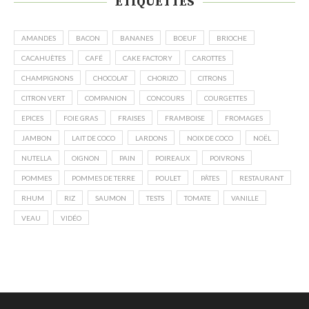
ÉTIQUETTES
AMANDES
BACON
BANANES
BOEUF
BRIOCHE
CACAHUÈTES
CAFÉ
CAKE FACTORY
CAROTTES
CHAMPIGNONS
CHOCOLAT
CHORIZO
CITRONS
CITRON VERT
COMPANION
CONCOURS
COURGETTES
EPICES
FOIE GRAS
FRAISES
FRAMBOISE
FROMAGES
JAMBON
LAIT DE COCO
LARDONS
NOIX DE COCO
NOËL
NUTELLA
OIGNON
PAIN
POIREAUX
POIVRONS
POMMES
POMMES DE TERRE
POULET
PÂTES
RESTAURANT
RHUM
RIZ
SAUMON
TESTS
TOMATE
VANILLE
VEAU
VIDÉO