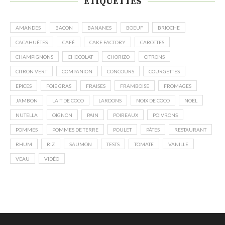
ÉTIQUETTES
AMANDES
BACON
BANANES
BOEUF
BRIOCHE
CACAHUÈTES
CAFÉ
CAKE FACTORY
CAROTTES
CHAMPIGNONS
CHOCOLAT
CHORIZO
CITRONS
CITRON VERT
COMPANION
CONCOURS
COURGETTES
EPICES
FOIE GRAS
FRAISES
FRAMBOISE
FROMAGES
JAMBON
LAIT DE COCO
LARDONS
NOIX DE COCO
NOËL
NUTELLA
OIGNON
PAIN
POIREAUX
POIVRONS
POMMES
POMMES DE TERRE
POULET
PÂTES
RESTAURANT
RHUM
RIZ
SAUMON
TESTS
TOMATE
VANILLE
VEAU
VIDÉO