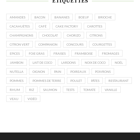
ÉTIQUETTES
AMANDES
BACON
BANANES
BOEUF
BRIOCHE
CACAHUÈTES
CAFÉ
CAKE FACTORY
CAROTTES
CHAMPIGNONS
CHOCOLAT
CHORIZO
CITRONS
CITRON VERT
COMPANION
CONCOURS
COURGETTES
EPICES
FOIE GRAS
FRAISES
FRAMBOISE
FROMAGES
JAMBON
LAIT DE COCO
LARDONS
NOIX DE COCO
NOËL
NUTELLA
OIGNON
PAIN
POIREAUX
POIVRONS
POMMES
POMMES DE TERRE
POULET
PÂTES
RESTAURANT
RHUM
RIZ
SAUMON
TESTS
TOMATE
VANILLE
VEAU
VIDÉO