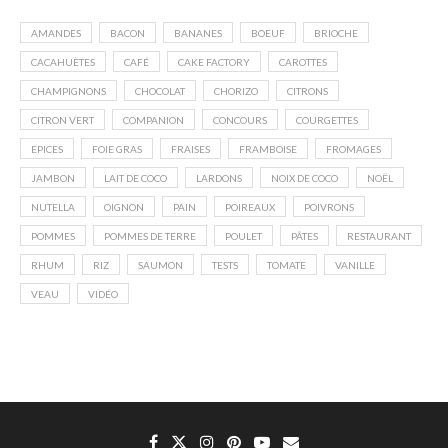
AMANDES
BACON
BANANES
BOEUF
BRIOCHE
CACAHUÈTES
CAFÉ
CAKE FACTORY
CAROTTES
CHAMPIGNONS
CHOCOLAT
CHORIZO
CITRONS
CITRON VERT
COMPANION
CONCOURS
COURGETTES
EPICES
FOIE GRAS
FRAISES
FRAMBOISE
FROMAGES
JAMBON
LAIT DE COCO
LARDONS
NOIX DE COCO
NOËL
NUTELLA
OIGNON
PAIN
POIREAUX
POIVRONS
POMMES
POMMES DE TERRE
POULET
PÂTES
RESTAURANT
RHUM
RIZ
SAUMON
TESTS
TOMATE
VANILLE
VEAU
VIDÉO