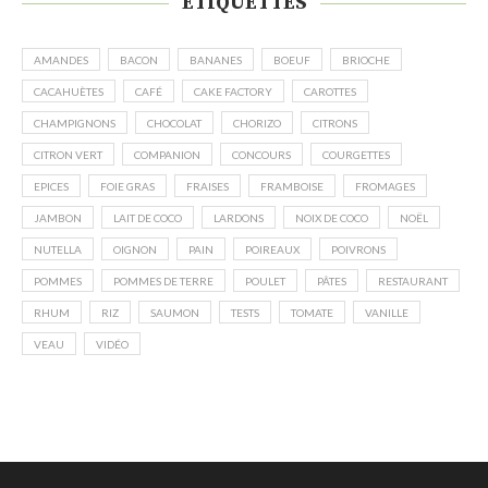
ÉTIQUETTES
AMANDES
BACON
BANANES
BOEUF
BRIOCHE
CACAHUÈTES
CAFÉ
CAKE FACTORY
CAROTTES
CHAMPIGNONS
CHOCOLAT
CHORIZO
CITRONS
CITRON VERT
COMPANION
CONCOURS
COURGETTES
EPICES
FOIE GRAS
FRAISES
FRAMBOISE
FROMAGES
JAMBON
LAIT DE COCO
LARDONS
NOIX DE COCO
NOËL
NUTELLA
OIGNON
PAIN
POIREAUX
POIVRONS
POMMES
POMMES DE TERRE
POULET
PÂTES
RESTAURANT
RHUM
RIZ
SAUMON
TESTS
TOMATE
VANILLE
VEAU
VIDÉO