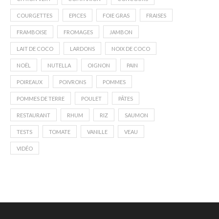
COURGETTES
EPICES
FOIE GRAS
FRAISES
FRAMBOISE
FROMAGES
JAMBON
LAIT DE COCO
LARDONS
NOIX DE COCO
NOËL
NUTELLA
OIGNON
PAIN
POIREAUX
POIVRONS
POMMES
POMMES DE TERRE
POULET
PÂTES
RESTAURANT
RHUM
RIZ
SAUMON
TESTS
TOMATE
VANILLE
VEAU
VIDÉO