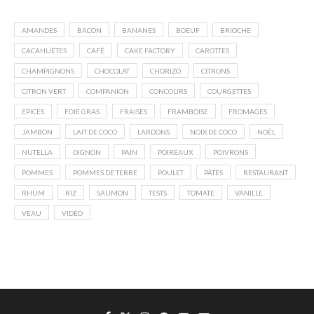
AMANDES
BACON
BANANES
BOEUF
BRIOCHE
CACAHUÈTES
CAFÉ
CAKE FACTORY
CAROTTES
CHAMPIGNONS
CHOCOLAT
CHORIZO
CITRONS
CITRON VERT
COMPANION
CONCOURS
COURGETTES
EPICES
FOIE GRAS
FRAISES
FRAMBOISE
FROMAGES
JAMBON
LAIT DE COCO
LARDONS
NOIX DE COCO
NOËL
NUTELLA
OIGNON
PAIN
POIREAUX
POIVRONS
POMMES
POMMES DE TERRE
POULET
PÂTES
RESTAURANT
RHUM
RIZ
SAUMON
TESTS
TOMATE
VANILLE
VEAU
VIDÉO