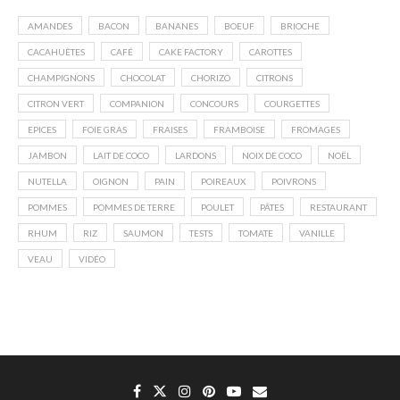
AMANDES
BACON
BANANES
BOEUF
BRIOCHE
CACAHUÈTES
CAFÉ
CAKE FACTORY
CAROTTES
CHAMPIGNONS
CHOCOLAT
CHORIZO
CITRONS
CITRON VERT
COMPANION
CONCOURS
COURGETTES
EPICES
FOIE GRAS
FRAISES
FRAMBOISE
FROMAGES
JAMBON
LAIT DE COCO
LARDONS
NOIX DE COCO
NOËL
NUTELLA
OIGNON
PAIN
POIREAUX
POIVRONS
POMMES
POMMES DE TERRE
POULET
PÂTES
RESTAURANT
RHUM
RIZ
SAUMON
TESTS
TOMATE
VANILLE
VEAU
VIDÉO