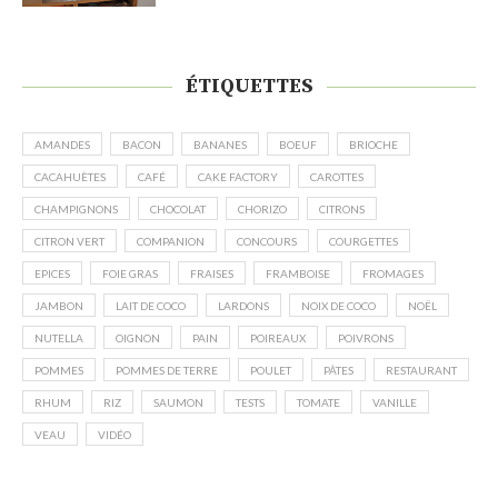
ÉTIQUETTES
AMANDES
BACON
BANANES
BOEUF
BRIOCHE
CACAHUÈTES
CAFÉ
CAKE FACTORY
CAROTTES
CHAMPIGNONS
CHOCOLAT
CHORIZO
CITRONS
CITRON VERT
COMPANION
CONCOURS
COURGETTES
EPICES
FOIE GRAS
FRAISES
FRAMBOISE
FROMAGES
JAMBON
LAIT DE COCO
LARDONS
NOIX DE COCO
NOËL
NUTELLA
OIGNON
PAIN
POIREAUX
POIVRONS
POMMES
POMMES DE TERRE
POULET
PÂTES
RESTAURANT
RHUM
RIZ
SAUMON
TESTS
TOMATE
VANILLE
VEAU
VIDÉO