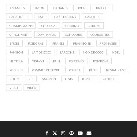
AMANDES
BACON
BANANES
BOEUF
BRIOCHE
CACAHUÈTES
CAFÉ
CAKE FACTORY
CAROTTES
CHAMPIGNONS
CHOCOLAT
CHORIZO
CITRONS
CITRON VERT
COMPANION
CONCOURS
COURGETTES
EPICES
FOIE GRAS
FRAISES
FRAMBOISE
FROMAGES
JAMBON
LAIT DE COCO
LARDONS
NOIX DE COCO
NOËL
NUTELLA
OIGNON
PAIN
POIREAUX
POIVRONS
POMMES
POMMES DE TERRE
POULET
PÂTES
RESTAURANT
RHUM
RIZ
SAUMON
TESTS
TOMATE
VANILLE
VEAU
VIDÉO