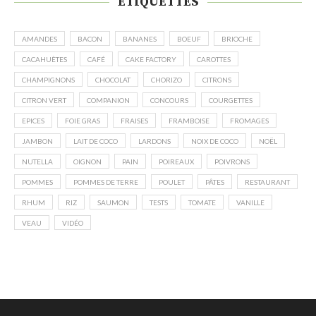
ÉTIQUETTES
AMANDES
BACON
BANANES
BOEUF
BRIOCHE
CACAHUÈTES
CAFÉ
CAKE FACTORY
CAROTTES
CHAMPIGNONS
CHOCOLAT
CHORIZO
CITRONS
CITRON VERT
COMPANION
CONCOURS
COURGETTES
EPICES
FOIE GRAS
FRAISES
FRAMBOISE
FROMAGES
JAMBON
LAIT DE COCO
LARDONS
NOIX DE COCO
NOËL
NUTELLA
OIGNON
PAIN
POIREAUX
POIVRONS
POMMES
POMMES DE TERRE
POULET
PÂTES
RESTAURANT
RHUM
RIZ
SAUMON
TESTS
TOMATE
VANILLE
VEAU
VIDÉO