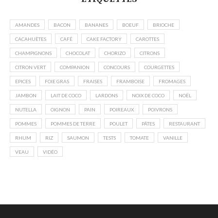
AMANDES
BACON
BANANES
BOEUF
BRIOCHE
CACAHUÈTES
CAFÉ
CAKE FACTORY
CAROTTES
CHAMPIGNONS
CHOCOLAT
CHORIZO
CITRONS
CITRON VERT
COMPANION
CONCOURS
COURGETTES
EPICES
FOIE GRAS
FRAISES
FRAMBOISE
FROMAGES
JAMBON
LAIT DE COCO
LARDONS
NOIX DE COCO
NOËL
NUTELLA
OIGNON
PAIN
POIREAUX
POIVRONS
POMMES
POMMES DE TERRE
POULET
PÂTES
RESTAURANT
RHUM
RIZ
SAUMON
TESTS
TOMATE
VANILLE
VEAU
VIDÉO