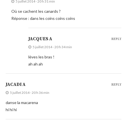
5 juillet 2014 - 20 h 31 min
Où se cachent les canards ?
Réponse : dans les coins coins coins
JACQUES A
REPLY
5 juillet 2014 - 20 h 34 min
lèves les bras !
ah ah ah
JACADI A
REPLY
5 juillet 2014 - 20 h 36 min
danse la macarena
hi hi hi