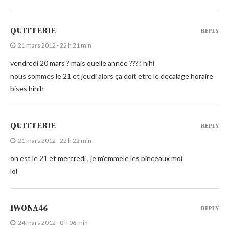
QUITTERIE
REPLY
21 mars 2012 - 22 h 21 min
vendredi 20 mars ? mais quelle année ???? hihi
nous sommes le 21 et jeudi alors ça doit etre le decalage horaire
bises hihih
QUITTERIE
REPLY
21 mars 2012 - 22 h 22 min
on est le 21 et mercredi , je m’emmele les pinceaux moi
lol
IWONA46
REPLY
24 mars 2012 - 0 h 06 min