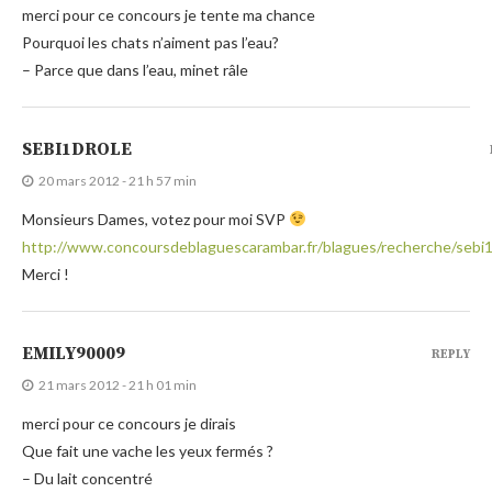
merci pour ce concours je tente ma chance
Pourquoi les chats n’aiment pas l’eau?
– Parce que dans l’eau, minet râle
SEBI1DROLE
20 mars 2012 - 21 h 57 min
Monsieurs Dames, votez pour moi SVP
http://www.concoursdeblaguescarambar.fr/blagues/recherche/sebi1
Merci !
EMILY90009
REPLY
21 mars 2012 - 21 h 01 min
merci pour ce concours je dirais
Que fait une vache les yeux fermés ?
– Du lait concentré