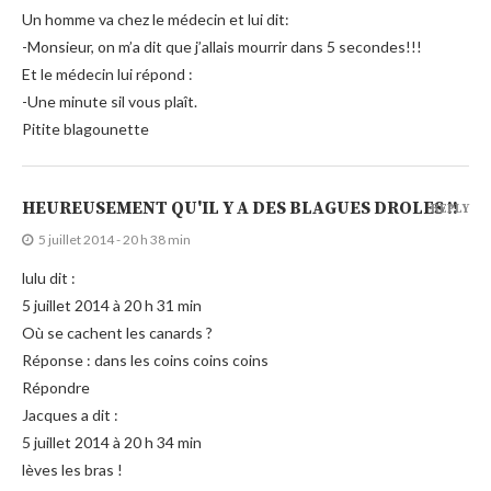
Un homme va chez le médecin et lui dit:
-Monsieur, on m’a dit que j’allais mourrir dans 5 secondes!!!
Et le médecin lui répond :
-Une minute sil vous plaît.
Pitite blagounette
HEUREUSEMENT QU'IL Y A DES BLAGUES DROLES !!
REPLY
5 juillet 2014 - 20 h 38 min
lulu dit :
5 juillet 2014 à 20 h 31 min
Où se cachent les canards ?
Réponse : dans les coins coins coins
Répondre
Jacques a dit :
5 juillet 2014 à 20 h 34 min
lèves les bras !