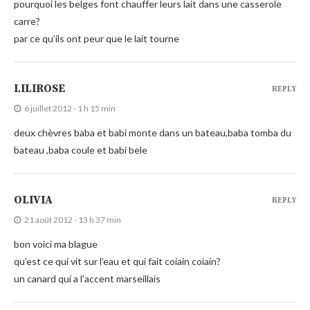
pourquoi les belges font chauffer leurs lait dans une casserole
carre?
par ce qu’ils ont peur que le lait tourne
LILIROSE
REPLY
6 juillet 2012 - 1 h 15 min
deux chèvres baba et babi monte dans un bateau,baba tomba du
bateau ,baba coule et babi bele
OLIVIA
REPLY
21 août 2012 - 13 h 37 min
bon voici ma blague
qu’est ce qui vit sur l’eau et qui fait coiain coiain?
un canard qui a l’accent marseillais