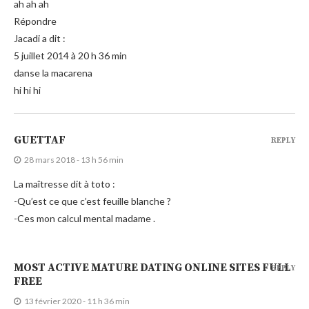
ah ah ah
Répondre
Jacadi a dit :
5 juillet 2014 à 20 h 36 min
danse la macarena
hi hi hi
GUETTAF
REPLY
28 mars 2018 - 13 h 56 min
La maîtresse dit à toto :
-Qu’est ce que c’est feuille blanche ?
-Ces mon calcul mental madame .
MOST ACTIVE MATURE DATING ONLINE SITES FULL
REPLY
FREE
13 février 2020 - 11 h 36 min