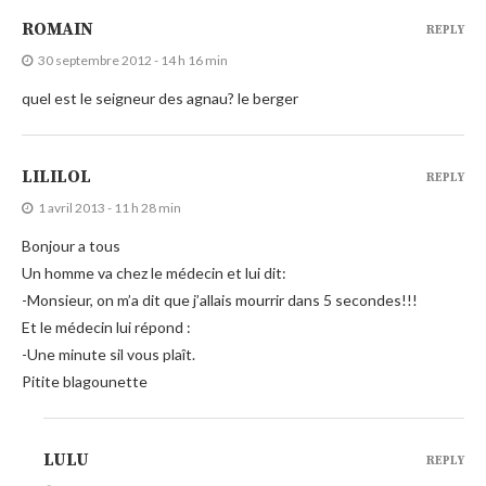
ROMAIN
REPLY
30 septembre 2012 - 14 h 16 min
quel est le seigneur des agnau? le berger
LILILOL
REPLY
1 avril 2013 - 11 h 28 min
Bonjour a tous
Un homme va chez le médecin et lui dit:
-Monsieur, on m’a dit que j’allais mourrir dans 5 secondes!!!
Et le médecin lui répond :
-Une minute sil vous plaît.
Pitite blagounette
LULU
REPLY