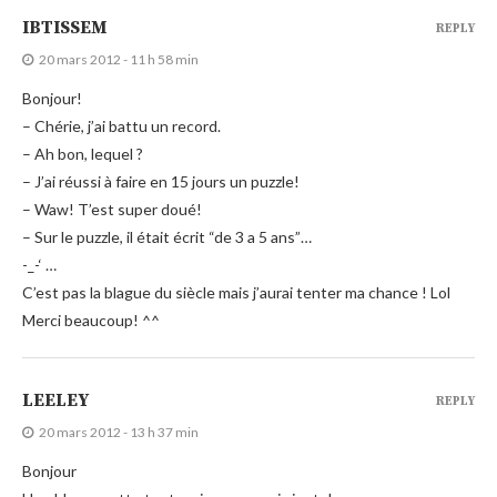
IBTISSEM
REPLY
20 mars 2012 - 11 h 58 min
Bonjour!
– Chérie, j’ai battu un record.
– Ah bon, lequel ?
– J’ai réussi à faire en 15 jours un puzzle!
– Waw! T’est super doué!
– Sur le puzzle, il était écrit “de 3 a 5 ans”…
-_-‘ …
C’est pas la blague du siècle mais j’aurai tenter ma chance ! Lol
Merci beaucoup! ^^
LEELEY
REPLY
20 mars 2012 - 13 h 37 min
Bonjour