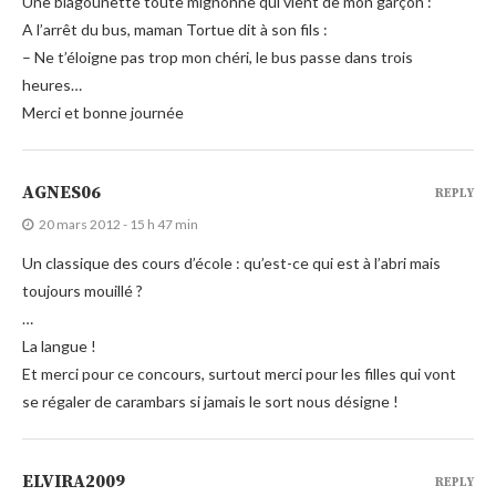
Une blagounette toute mignonne qui vient de mon garçon :
A l’arrêt du bus, maman Tortue dit à son fils :
– Ne t’éloigne pas trop mon chéri, le bus passe dans trois
heures…
Merci et bonne journée
AGNES06
REPLY
20 mars 2012 - 15 h 47 min
Un classique des cours d’école : qu’est-ce qui est à l’abri mais
toujours mouillé ?
…
La langue !
Et merci pour ce concours, surtout merci pour les filles qui vont
se régaler de carambars si jamais le sort nous désigne !
ELVIRA2009
REPLY