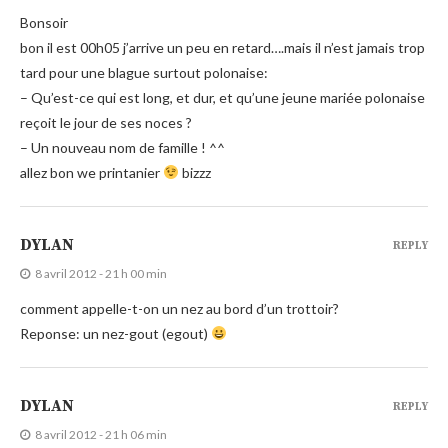
Bonsoir
bon il est 00h05 j’arrive un peu en retard….mais il n’est jamais trop
tard pour une blague surtout polonaise:
– Qu’est-ce qui est long, et dur, et qu’une jeune mariée polonaise
reçoit le jour de ses noces ?
– Un nouveau nom de famille ! ^^
allez bon we printanier
bizzz
DYLAN
REPLY
8 avril 2012 - 21 h 00 min
comment appelle-t-on un nez au bord d’un trottoir?
Reponse: un nez-gout (egout)
DYLAN
REPLY
8 avril 2012 - 21 h 06 min