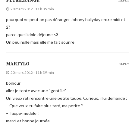
PLUMEDANGE
REPLY
20 mars 2012 - 11 h 35 min
pourquoi ne peut on pas déranger Johnny hallyday entre midi et
2?
parce que l’idole déjeune <3
Un peu nulle mais elle me fait sourire
MARTYLO
REPLY
20 mars 2012 - 11 h 39 min
bonjour
allez je tente avec une “gentille”
Un vieux rat rencontre une petite taupe. Curieux, il lui demande :
– Que veux-tu faire plus tard, ma petite ?
– Taupe-modèle !
merci et bonne journée