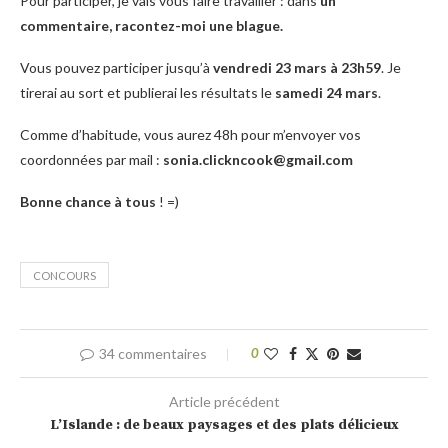
Pour participer, je vais vous faire travailler : dans
un
commentaire,
racontez-moi une blague.
Vous pouvez participer jusqu’à
vendredi 23 mars à 23h59
. Je
tirerai au sort et publierai les résultats le
samedi 24 mars
.
Comme d’habitude, vous aurez 48h pour m’envoyer vos
coordonnées par mail :
sonia.clickncook@gmail.com
Bonne chance à tous
! =)
CONCOURS
34 commentaires
0
Article précédent
L’Islande : de beaux paysages et des plats délicieux