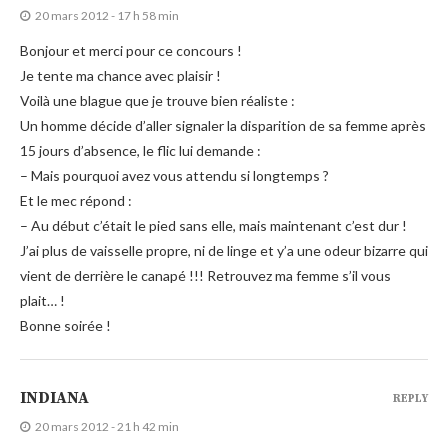
20 mars 2012 - 17 h 58 min
Bonjour et merci pour ce concours !
Je tente ma chance avec plaisir !
Voilà une blague que je trouve bien réaliste :
Un homme décide d’aller signaler la disparition de sa femme après
15 jours d’absence, le flic lui demande :
– Mais pourquoi avez vous attendu si longtemps ?
Et le mec répond :
– Au début c’était le pied sans elle, mais maintenant c’est dur !
J’ai plus de vaisselle propre, ni de linge et y’a une odeur bizarre qui
vient de derrière le canapé !!! Retrouvez ma femme s’il vous
plait… !
Bonne soirée !
INDIANA
REPLY
20 mars 2012 - 21 h 42 min