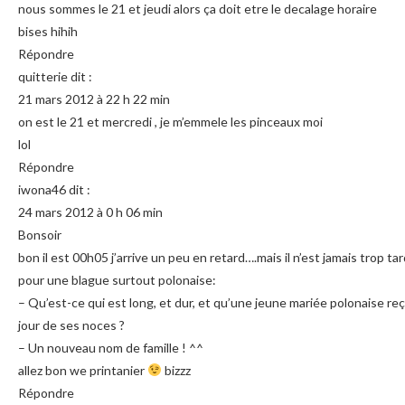
nous sommes le 21 et jeudi alors ça doit etre le decalage horaire
bises hihih
Répondre
quitterie dit :
21 mars 2012 à 22 h 22 min
on est le 21 et mercredi , je m’emmele les pinceaux moi
lol
Répondre
iwona46 dit :
24 mars 2012 à 0 h 06 min
Bonsoir
bon il est 00h05 j’arrive un peu en retard….mais il n’est jamais trop ta
pour une blague surtout polonaise:
– Qu’est-ce qui est long, et dur, et qu’une jeune mariée polonaise reç
jour de ses noces ?
– Un nouveau nom de famille ! ^^
allez bon we printanier
bizzz
Répondre