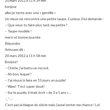
20 mars 2012 à 11 h 39 min
bonjour
allez je tente avec une « gentille »
Un vieux rat rencontre une petite taupe. Curieux, il lui demande :
– Que veux-tu faire plus tard, ma petite ?
– Taupe-modèle !
merci et bonne journée
Répondre
Ibtissem dit :
20 mars 2012 à 11 h 58 min
Bonjour!
– Chérie, j’ai battu un record.
– Ah bon, lequel ?
– J’ai réussi à faire en 15 jours un puzzle!
– Waw! T’est super doué!
– Sur le puzzle, il était écrit « de 3 a 5 ans »…
-_-’ …
C’est pas la blague du siècle mais j’aurai tenter ma chance ! Lol