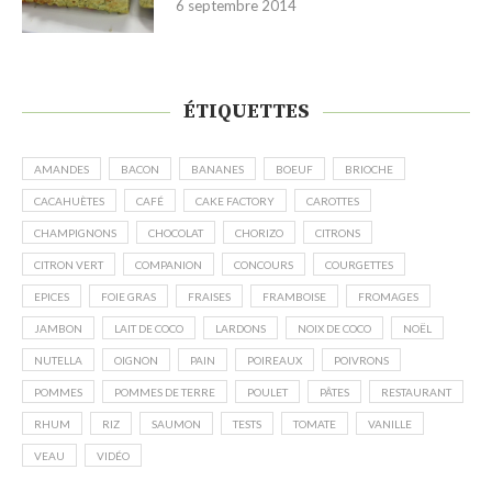
6 septembre 2014
ÉTIQUETTES
AMANDES
BACON
BANANES
BOEUF
BRIOCHE
CACAHUÈTES
CAFÉ
CAKE FACTORY
CAROTTES
CHAMPIGNONS
CHOCOLAT
CHORIZO
CITRONS
CITRON VERT
COMPANION
CONCOURS
COURGETTES
EPICES
FOIE GRAS
FRAISES
FRAMBOISE
FROMAGES
JAMBON
LAIT DE COCO
LARDONS
NOIX DE COCO
NOËL
NUTELLA
OIGNON
PAIN
POIREAUX
POIVRONS
POMMES
POMMES DE TERRE
POULET
PÂTES
RESTAURANT
RHUM
RIZ
SAUMON
TESTS
TOMATE
VANILLE
VEAU
VIDÉO