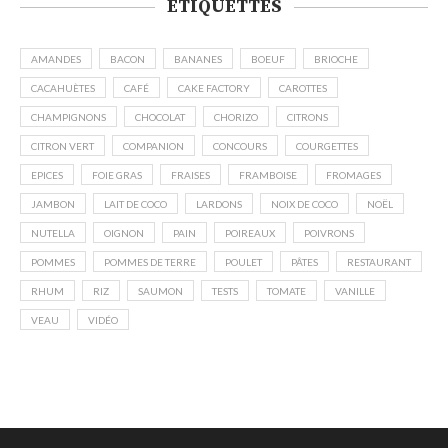
ÉTIQUETTES
AMANDES
BACON
BANANES
BOEUF
BRIOCHE
CACAHUÈTES
CAFÉ
CAKE FACTORY
CAROTTES
CHAMPIGNONS
CHOCOLAT
CHORIZO
CITRONS
CITRON VERT
COMPANION
CONCOURS
COURGETTES
EPICES
FOIE GRAS
FRAISES
FRAMBOISE
FROMAGES
JAMBON
LAIT DE COCO
LARDONS
NOIX DE COCO
NOËL
NUTELLA
OIGNON
PAIN
POIREAUX
POIVRONS
POMMES
POMMES DE TERRE
POULET
PÂTES
RESTAURANT
RHUM
RIZ
SAUMON
TESTS
TOMATE
VANILLE
VEAU
VIDÉO