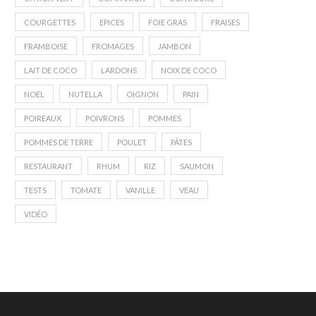
COURGETTES
EPICES
FOIE GRAS
FRAISES
FRAMBOISE
FROMAGES
JAMBON
LAIT DE COCO
LARDONS
NOIX DE COCO
NOËL
NUTELLA
OIGNON
PAIN
POIREAUX
POIVRONS
POMMES
POMMES DE TERRE
POULET
PÂTES
RESTAURANT
RHUM
RIZ
SAUMON
TESTS
TOMATE
VANILLE
VEAU
VIDÉO