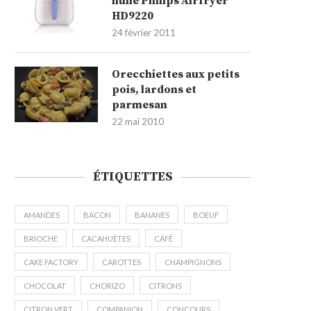
huile Philips Airfryer
HD9220
24 février 2011
Orecchiettes aux petits
pois, lardons et
parmesan
22 mai 2010
ÉTIQUETTES
AMANDES
BACON
BANANES
BOEUF
BRIOCHE
CACAHUÈTES
CAFÉ
CAKE FACTORY
CAROTTES
CHAMPIGNONS
CHOCOLAT
CHORIZO
CITRONS
CITRON VERT
COMPANION
CONCOURS