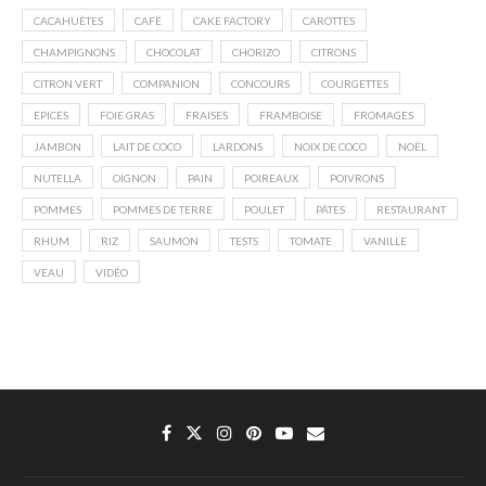
CACAHUÈTES
CAFÉ
CAKE FACTORY
CAROTTES
CHAMPIGNONS
CHOCOLAT
CHORIZO
CITRONS
CITRON VERT
COMPANION
CONCOURS
COURGETTES
EPICES
FOIE GRAS
FRAISES
FRAMBOISE
FROMAGES
JAMBON
LAIT DE COCO
LARDONS
NOIX DE COCO
NOËL
NUTELLA
OIGNON
PAIN
POIREAUX
POIVRONS
POMMES
POMMES DE TERRE
POULET
PÂTES
RESTAURANT
RHUM
RIZ
SAUMON
TESTS
TOMATE
VANILLE
VEAU
VIDÉO