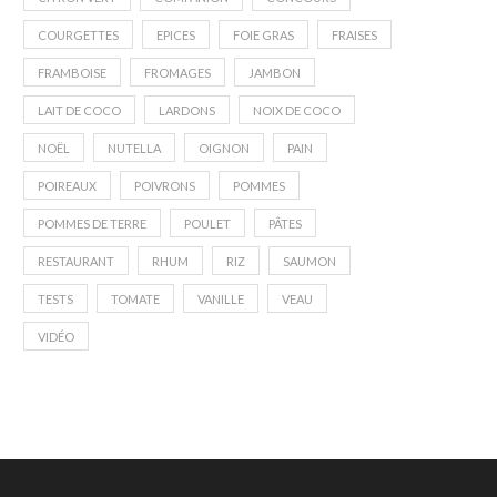
COURGETTES
EPICES
FOIE GRAS
FRAISES
FRAMBOISE
FROMAGES
JAMBON
LAIT DE COCO
LARDONS
NOIX DE COCO
NOËL
NUTELLA
OIGNON
PAIN
POIREAUX
POIVRONS
POMMES
POMMES DE TERRE
POULET
PÂTES
RESTAURANT
RHUM
RIZ
SAUMON
TESTS
TOMATE
VANILLE
VEAU
VIDÉO