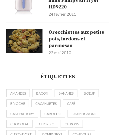
huile Philips Airfryer
HD9220
24 février 2011
Orecchiettes aux petits
pois, lardons et
parmesan
22 mai 2010
ÉTIQUETTES
AMANDES
BACON
BANANES
BOEUF
BRIOCHE
CACAHUÈTES
CAFÉ
CAKE FACTORY
CAROTTES
CHAMPIGNONS
CHOCOLAT
CHORIZO
CITRONS
CITRON VERT
COMPANION
CONCOURS