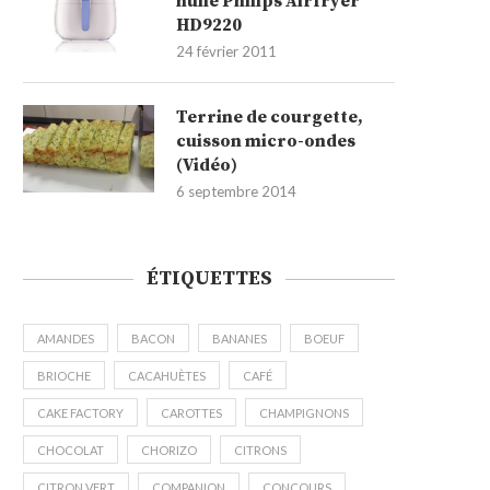
huile Philips Airfryer
HD9220
24 février 2011
Terrine de courgette,
cuisson micro-ondes
(Vidéo)
6 septembre 2014
ÉTIQUETTES
AMANDES
BACON
BANANES
BOEUF
BRIOCHE
CACAHUÈTES
CAFÉ
CAKE FACTORY
CAROTTES
CHAMPIGNONS
CHOCOLAT
CHORIZO
CITRONS
CITRON VERT
COMPANION
CONCOURS