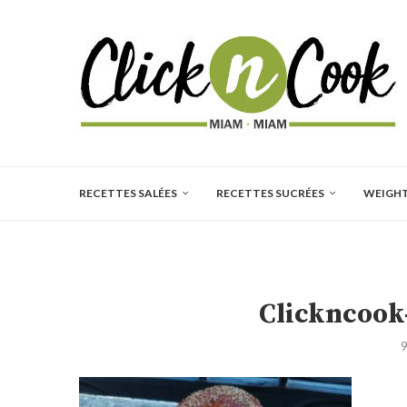
RECETTES SALÉES
RECETTES SUCRÉES
WEIGH
Clickncook-
9