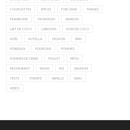
COURGETTES
EPICES
FOIE GRAS
FRAISES
FRAMBOISE
FROMAGES
JAMBON
LAIT DE COCO
LARDONS
NOIX DE COCO
NOËL
NUTELLA
OIGNON
PAIN
POIREAUX
POIVRONS
POMMES
POMMES DE TERRE
POULET
PÂTES
RESTAURANT
RHUM
RIZ
SAUMON
TESTS
TOMATE
VANILLE
VEAU
VIDÉO