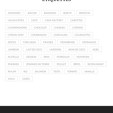
AMANDES
BACON
BANANES
BOEUF
BRIOCHE
CACAHUÈTES
CAFÉ
CAKE FACTORY
CAROTTES
CHAMPIGNONS
CHOCOLAT
CHORIZO
CITRONS
CITRON VERT
COMPANION
CONCOURS
COURGETTES
EPICES
FOIE GRAS
FRAISES
FRAMBOISE
FROMAGES
JAMBON
LAIT DE COCO
LARDONS
NOIX DE COCO
NOËL
NUTELLA
OIGNON
PAIN
POIREAUX
POIVRONS
POMMES
POMMES DE TERRE
POULET
PÂTES
RESTAURANT
RHUM
RIZ
SAUMON
TESTS
TOMATE
VANILLE
VEAU
VIDÉO