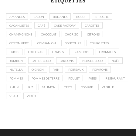
ÉTIQUETTES
AMANDES
BACON
BANANES
BOEUF
BRIOCHE
CACAHUÈTES
CAFÉ
CAKE FACTORY
CAROTTES
CHAMPIGNONS
CHOCOLAT
CHORIZO
CITRONS
CITRON VERT
COMPANION
CONCOURS
COURGETTES
EPICES
FOIE GRAS
FRAISES
FRAMBOISE
FROMAGES
JAMBON
LAIT DE COCO
LARDONS
NOIX DE COCO
NOËL
NUTELLA
OIGNON
PAIN
POIREAUX
POIVRONS
POMMES
POMMES DE TERRE
POULET
PÂTES
RESTAURANT
RHUM
RIZ
SAUMON
TESTS
TOMATE
VANILLE
VEAU
VIDÉO