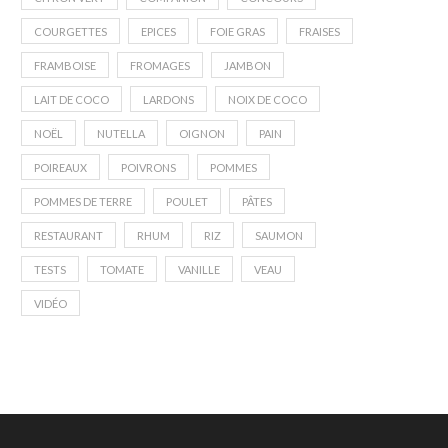
COURGETTES
EPICES
FOIE GRAS
FRAISES
FRAMBOISE
FROMAGES
JAMBON
LAIT DE COCO
LARDONS
NOIX DE COCO
NOËL
NUTELLA
OIGNON
PAIN
POIREAUX
POIVRONS
POMMES
POMMES DE TERRE
POULET
PÂTES
RESTAURANT
RHUM
RIZ
SAUMON
TESTS
TOMATE
VANILLE
VEAU
VIDÉO