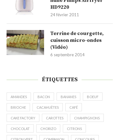
huile Philips Airfryer
HD9220
24 février 2011
Terrine de courgette,
cuisson micro-ondes
(Vidéo)
6 septembre 2014
ÉTIQUETTES
AMANDES
BACON
BANANES
BOEUF
BRIOCHE
CACAHUÈTES
CAFÉ
CAKE FACTORY
CAROTTES
CHAMPIGNONS
CHOCOLAT
CHORIZO
CITRONS
CITRON VERT
COMPANION
CONCOURS