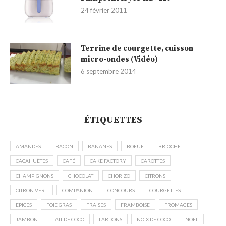
24 février 2011
Terrine de courgette, cuisson
micro-ondes (Vidéo)
6 septembre 2014
ÉTIQUETTES
AMANDES
BACON
BANANES
BOEUF
BRIOCHE
CACAHUÈTES
CAFÉ
CAKE FACTORY
CAROTTES
CHAMPIGNONS
CHOCOLAT
CHORIZO
CITRONS
CITRON VERT
COMPANION
CONCOURS
COURGETTES
EPICES
FOIE GRAS
FRAISES
FRAMBOISE
FROMAGES
JAMBON
LAIT DE COCO
LARDONS
NOIX DE COCO
NOËL