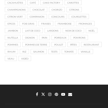
CACAHUÈTES
CAFÉ
CAKE FACTORY
CAROTTES
CHAMPIGNONS
CHOCOLAT
CHORIZO
CITRONS
CITRON VERT
COMPANION
CONCOURS
COURGETTES
EPICES
FOIE GRAS
FRAISES
FRAMBOISE
FROMAGES
JAMBON
LAIT DE COCO
LARDONS
NOIX DE COCO
NOËL
NUTELLA
OIGNON
PAIN
POIREAUX
POIVRONS
POMMES
POMMES DE TERRE
POULET
PÂTES
RESTAURANT
RHUM
RIZ
SAUMON
TESTS
TOMATE
VANILLE
VEAU
VIDÉO