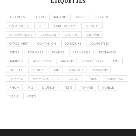
ÉTIQUETTES
AMANDES
BACON
BANANES
BOEUF
BRIOCHE
CACAHUÈTES
CAFÉ
CAKE FACTORY
CAROTTES
CHAMPIGNONS
CHOCOLAT
CHORIZO
CITRONS
CITRON VERT
COMPANION
CONCOURS
COURGETTES
EPICES
FOIE GRAS
FRAISES
FRAMBOISE
FROMAGES
JAMBON
LAIT DE COCO
LARDONS
NOIX DE COCO
NOËL
NUTELLA
OIGNON
PAIN
POIREAUX
POIVRONS
POMMES
POMMES DE TERRE
POULET
PÂTES
RESTAURANT
RHUM
RIZ
SAUMON
TESTS
TOMATE
VANILLE
VEAU
VIDÉO