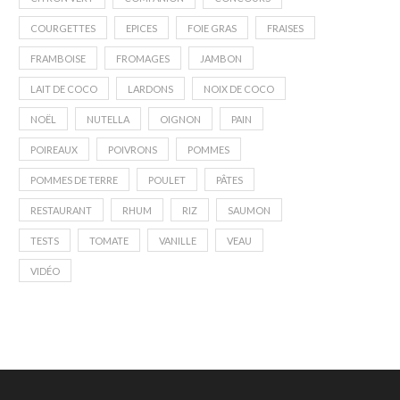
COURGETTES
EPICES
FOIE GRAS
FRAISES
FRAMBOISE
FROMAGES
JAMBON
LAIT DE COCO
LARDONS
NOIX DE COCO
NOËL
NUTELLA
OIGNON
PAIN
POIREAUX
POIVRONS
POMMES
POMMES DE TERRE
POULET
PÂTES
RESTAURANT
RHUM
RIZ
SAUMON
TESTS
TOMATE
VANILLE
VEAU
VIDÉO