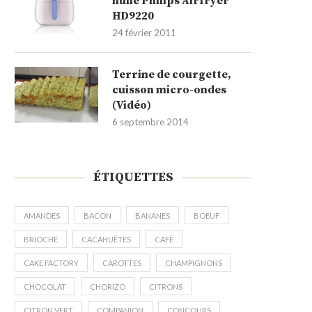
huile Philips Airfryer
HD9220
24 février 2011
Terrine de courgette,
cuisson micro-ondes
(Vidéo)
6 septembre 2014
ÉTIQUETTES
AMANDES
BACON
BANANES
BOEUF
BRIOCHE
CACAHUÈTES
CAFÉ
CAKE FACTORY
CAROTTES
CHAMPIGNONS
CHOCOLAT
CHORIZO
CITRONS
CITRON VERT
COMPANION
CONCOURS