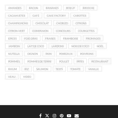
AMANDES
BACON
BANANES
BOEUF
BRIOCHE
CACAHUÈTES
CAFÉ
CAKE FACTORY
CAROTTES
CHAMPIGNONS
CHOCOLAT
CHORIZO
CITRONS
CITRON VERT
COMPANION
CONCOURS
COURGETTES
EPICES
FOIE GRAS
FRAISES
FRAMBOISE
FROMAGES
JAMBON
LAIT DE COCO
LARDONS
NOIX DE COCO
NOËL
NUTELLA
OIGNON
PAIN
POIREAUX
POIVRONS
POMMES
POMMES DE TERRE
POULET
PÂTES
RESTAURANT
RHUM
RIZ
SAUMON
TESTS
TOMATE
VANILLE
VEAU
VIDÉO