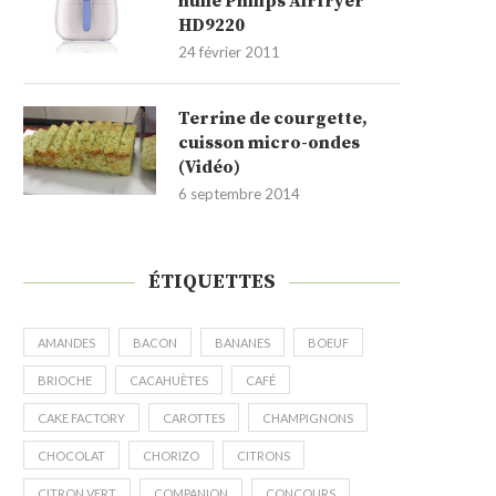
huile Philips Airfryer
HD9220
24 février 2011
Terrine de courgette,
cuisson micro-ondes
(Vidéo)
6 septembre 2014
ÉTIQUETTES
AMANDES
BACON
BANANES
BOEUF
BRIOCHE
CACAHUÈTES
CAFÉ
CAKE FACTORY
CAROTTES
CHAMPIGNONS
CHOCOLAT
CHORIZO
CITRONS
CITRON VERT
COMPANION
CONCOURS