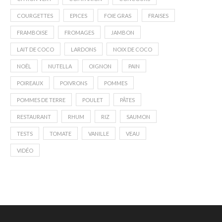
COURGETTES
EPICES
FOIE GRAS
FRAISES
FRAMBOISE
FROMAGES
JAMBON
LAIT DE COCO
LARDONS
NOIX DE COCO
NOËL
NUTELLA
OIGNON
PAIN
POIREAUX
POIVRONS
POMMES
POMMES DE TERRE
POULET
PÂTES
RESTAURANT
RHUM
RIZ
SAUMON
TESTS
TOMATE
VANILLE
VEAU
VIDÉO