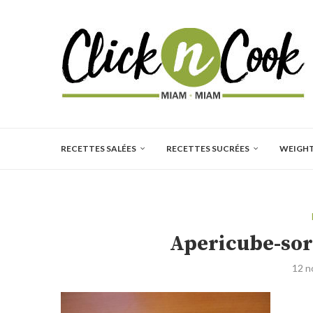
RECETTES SALÉES
RECETTES SUCRÉES
WEIGH
Apericube-sor
12 n