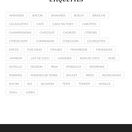
AMANDES
BACON
BANANES
BOEUF
BRIOCHE
CACAHUÈTES
CAFÉ
CAKE FACTORY
CAROTTES
CHAMPIGNONS
CHOCOLAT
CHORIZO
CITRONS
CITRON VERT
COMPANION
CONCOURS
COURGETTES
EPICES
FOIE GRAS
FRAISES
FRAMBOISE
FROMAGES
JAMBON
LAIT DE COCO
LARDONS
NOIX DE COCO
NOËL
NUTELLA
OIGNON
PAIN
POIREAUX
POIVRONS
POMMES
POMMES DE TERRE
POULET
PÂTES
RESTAURANT
RHUM
RIZ
SAUMON
TESTS
TOMATE
VANILLE
VEAU
VIDÉO