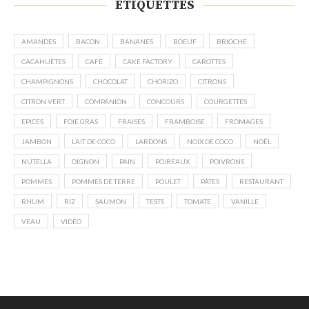
ÉTIQUETTES
AMANDES
BACON
BANANES
BOEUF
BRIOCHE
CACAHUÈTES
CAFÉ
CAKE FACTORY
CAROTTES
CHAMPIGNONS
CHOCOLAT
CHORIZO
CITRONS
CITRON VERT
COMPANION
CONCOURS
COURGETTES
EPICES
FOIE GRAS
FRAISES
FRAMBOISE
FROMAGES
JAMBON
LAIT DE COCO
LARDONS
NOIX DE COCO
NOËL
NUTELLA
OIGNON
PAIN
POIREAUX
POIVRONS
POMMES
POMMES DE TERRE
POULET
PÂTES
RESTAURANT
RHUM
RIZ
SAUMON
TESTS
TOMATE
VANILLE
VEAU
VIDÉO